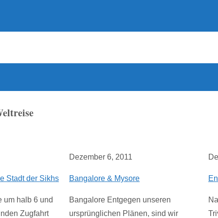
eltreise
Dezember 6, 2011
De
ge Stadt der Sikhs
Bangalore & Mysore
En
e um halb 6 und
Bangalore Entgegen unseren
Na
unden Zugfahrt
ursprünglichen Plänen, sind wir
Tr