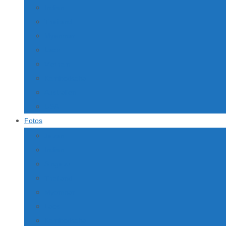
Indien
Thailand
Myanmar
Laos
Vietnam
Kambodscha
Australien
USA
Fotos
Japan
Indien
Singapur
Thailand
Myanmar
Laos
Kambodscha