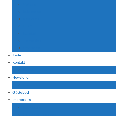
Vietnam
Indonesien
Australien
U.S.A.
Istanbul
Tschechien
Österreich
Karte
Kontakt
Kontaktformular
Newsletter
Newsletter
Gästebuch
Impressum
Impressum
Haftungsausschluss