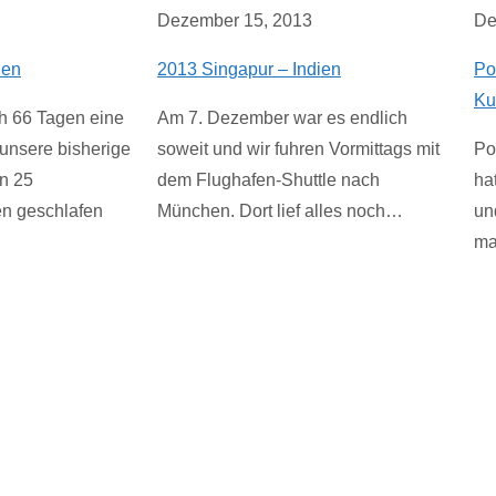
Dezember 15, 2013
De
ien
2013 Singapur – Indien
Po
Ku
ch 66 Tagen eine
Am 7. Dezember war es endlich
r unsere bisherige
soweit und wir fuhren Vormittags mit
Po
in 25
dem Flughafen-Shuttle nach
ha
en geschlafen
München. Dort lief alles noch…
un
ma