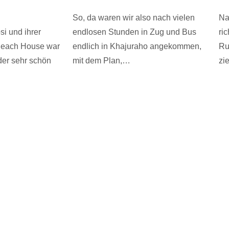
So, da waren wir also nach vielen
Na
i und ihrer
endlosen Stunden in Zug und Bus
ri
Beach House war
endlich in Khajuraho angekommen,
Ru
der sehr schön
mit dem Plan,…
zi