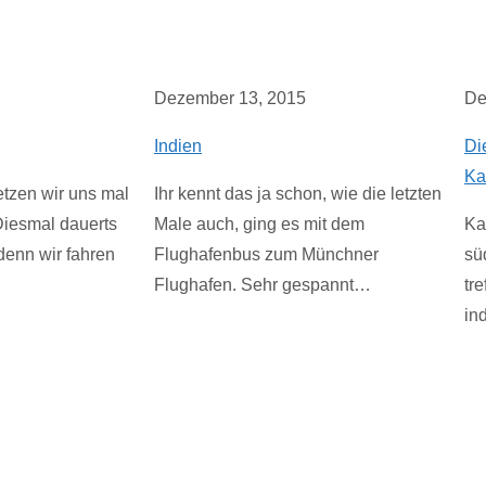
Dezember 13, 2015
De
Indien
Di
Ka
etzen wir uns mal
Ihr kennt das ja schon, wie die letzten
Diesmal dauerts
Male auch, ging es mit dem
Ka
denn wir fahren
Flughafenbus zum Münchner
sü
Flughafen. Sehr gespannt…
tr
in