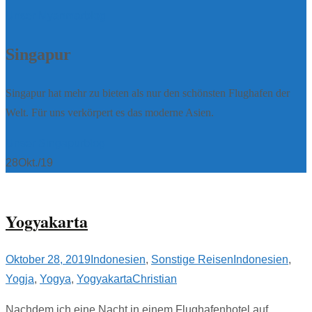
Unser Myanmarblog
Singapur
Singapur hat mehr zu bieten als nur den schönsten Flughafen der
Welt. Für uns verkörpert es das moderne Asien.
Unser Singapurblog
28
Okt./19
Yogyakarta
Oktober 28, 2019
Indonesien
,
Sonstige Reisen
Indonesien
,
Yogja
,
Yogya
,
Yogyakarta
Christian
Nachdem ich eine Nacht in einem Flughafenhotel auf