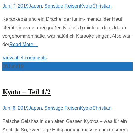
Juni 7, 2019
Japan
,
Sonstige Reisen
Kyoto
Christian
Karaokebar und ein Drache, der für im- mer auf der Haut
bleibt Eines der drei großen K, die ich mich für den Urlaub
vorgenommen hatte, war natürlich Karaoke singen. Also war
der
Read More…
View all 4 comments
06
Juni/19
Kyoto – Teil 1/2
Juni 6, 2019
Japan
,
Sonstige Reisen
Kyoto
Christian
Falsche Geishas in den alten Gassen Kyotos – was für ein
Anblick! So, zwei Tage Entspannung mussten bei unserem