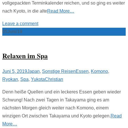
vollgepackten Terminkalender reichen, und so ging es weiter
nach Kyoto, in die alte
Read More…
Leave a comment
05
Juni/19
Relaxen im Spa
Juni 5, 2019
Japan
,
Sonstige Reisen
Essen
,
Komono
,
Ryokan
,
Spa
,
Yukota
Christian
Denn heiße Quellen und ein leckeres Essen geben wieder
Schwung! Nach zwei Tagen in Takayama ging es am
nächsten Morgen gleich weiter nach Komono, einem
winzigen Ort zwischen Takayama und Kyoto gelegen.
Read
More…