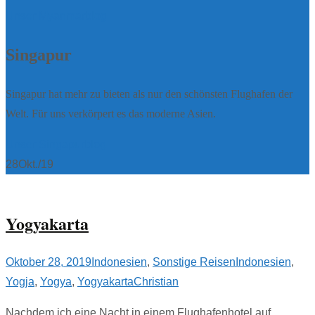
Unser Myanmarblog
Singapur
Singapur hat mehr zu bieten als nur den schönsten Flughafen der
Welt. Für uns verkörpert es das moderne Asien.
Unser Singapurblog
28
Okt./19
Yogyakarta
Oktober 28, 2019
Indonesien
,
Sonstige Reisen
Indonesien
,
Yogja
,
Yogya
,
Yogyakarta
Christian
Nachdem ich eine Nacht in einem Flughafenhotel auf