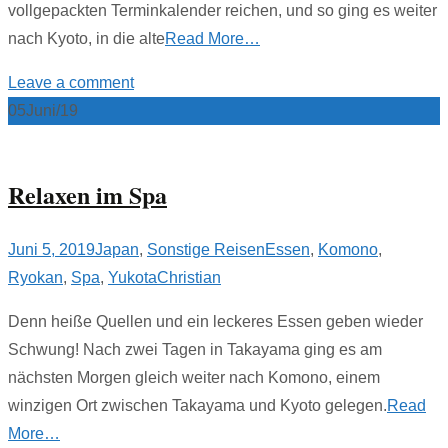
vollgepackten Terminkalender reichen, und so ging es weiter
nach Kyoto, in die alte
Read More…
Leave a comment
05
Juni/19
Relaxen im Spa
Juni 5, 2019
Japan
,
Sonstige Reisen
Essen
,
Komono
,
Ryokan
,
Spa
,
Yukota
Christian
Denn heiße Quellen und ein leckeres Essen geben wieder
Schwung! Nach zwei Tagen in Takayama ging es am
nächsten Morgen gleich weiter nach Komono, einem
winzigen Ort zwischen Takayama und Kyoto gelegen.
Read
More…