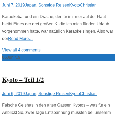
Juni 7, 2019
Japan
,
Sonstige Reisen
Kyoto
Christian
Karaokebar und ein Drache, der für im- mer auf der Haut
bleibt Eines der drei großen K, die ich mich für den Urlaub
vorgenommen hatte, war natürlich Karaoke singen. Also war
der
Read More…
View all 4 comments
06
Juni/19
Kyoto – Teil 1/2
Juni 6, 2019
Japan
,
Sonstige Reisen
Kyoto
Christian
Falsche Geishas in den alten Gassen Kyotos – was für ein
Anblick! So, zwei Tage Entspannung mussten bei unserem