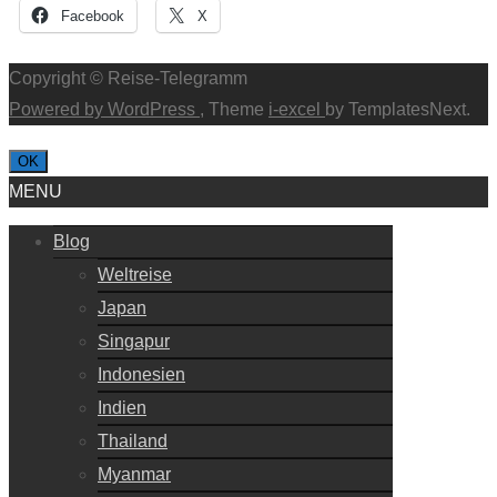
Facebook
X
Copyright © Reise-Telegramm
Powered by WordPress
, Theme
i-excel
by TemplatesNext.
OK
MENU
Blog
Weltreise
Japan
Singapur
Indonesien
Indien
Thailand
Myanmar