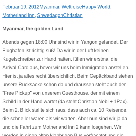
Februar 19, 2012
Myanmar
,
Weltreise
Happy World
,
Motherland Inn
,
Shwedagon
Christian
Myanmar, the golden Land
Abends gegen 18:00 Uhr sind wir in Yangon gelandet. Der
Flughafen ist richtig süß! Da wir in der Luft keinen
Kugelschreiber zur Hand hatten, füllen wir erstmal die
Arrival-Card aus, bevor wir uns beim Immigration anstellen.
Hier ist ja alles recht übersichtlich. Beim Gepäckband stehen
unsere Rucksäcke schon da und draussen steht auch der
“Free Pickup” von unserem Guesthouse, der mit einem
Schild in der Hand wartet (da steht Christian Nebl + 1Pax).
Beim 2. Blick stellte sich raus, dass auch ca. 10 Reisende,
die schneller waren als wir warten. Aber nun sind wir ja da
und die Fahrt zum Motherland Inn 2 kann losgehen. Wir
werden in einen alten klabbrigen Bus verfrachtet und die