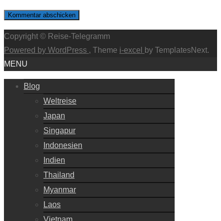
Copyright © Reise-Telegramm
Powered by WordPress
, Theme
i-excel
by TemplatesNext.
MENU
Blog
Weltreise
Japan
Singapur
Indonesien
Indien
Thailand
Myanmar
Laos
Vietnam