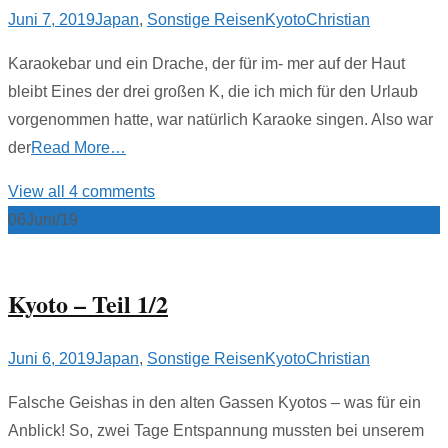
Juni 7, 2019
Japan
,
Sonstige Reisen
Kyoto
Christian
Karaokebar und ein Drache, der für im- mer auf der Haut
bleibt Eines der drei großen K, die ich mich für den Urlaub
vorgenommen hatte, war natürlich Karaoke singen. Also war
der
Read More…
View all 4 comments
06
Juni/19
Kyoto – Teil 1/2
Juni 6, 2019
Japan
,
Sonstige Reisen
Kyoto
Christian
Falsche Geishas in den alten Gassen Kyotos – was für ein
Anblick! So, zwei Tage Entspannung mussten bei unserem