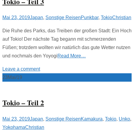
Tokio – Teil 3
Mai 23, 2019
Japan
,
Sonstige Reisen
Punkbar
,
Tokio
Christian
Die Ruhe des Parks, das Treiben der großen Stadt: Ein Hoch
auf Tokio! Der nächste Tag begann mit schmerzenden
Füßen; trotzdem wollten wir natürlich das gute Wetter nutzen
und nochmals den Yoyogi
Read More…
Leave a comment
23
Mai/19
Tokio – Teil 2
Mai 23, 2019
Japan
,
Sonstige Reisen
Kamakura
,
Tokio
,
Unko
,
Yokohama
Christian