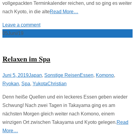
vollgepackten Terminkalender reichen, und so ging es weiter
nach Kyoto, in die alte
Read More…
Leave a comment
05
Juni/19
Relaxen im Spa
Juni 5, 2019
Japan
,
Sonstige Reisen
Essen
,
Komono
,
Ryokan
,
Spa
,
Yukota
Christian
Denn heiße Quellen und ein leckeres Essen geben wieder
Schwung! Nach zwei Tagen in Takayama ging es am
nächsten Morgen gleich weiter nach Komono, einem
winzigen Ort zwischen Takayama und Kyoto gelegen.
Read
More…