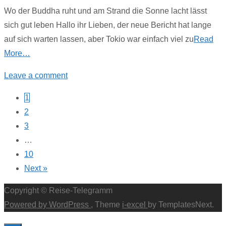
Wo der Buddha ruht und am Strand die Sonne lacht lässt
sich gut leben Hallo ihr Lieben, der neue Bericht hat lange
auf sich warten lassen, aber Tokio war einfach viel zu
Read
More…
Leave a comment
Posts
1
2
navigation
3
…
10
Next »
Copyright © Reise-Telegramm
Powered by WordPress
, Theme
i-excel
by TemplatesNext.