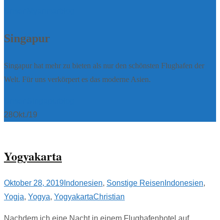
Unser Myanmarblog
Singapur
Singapur hat mehr zu bieten als nur den schönsten Flughafen der
Welt. Für uns verkörpert es das moderne Asien.
Unser Singapurblog
28
Okt./19
Yogyakarta
Oktober 28, 2019
Indonesien
,
Sonstige Reisen
Indonesien
,
Yogja
,
Yogya
,
Yogyakarta
Christian
Nachdem ich eine Nacht in einem Flughafenhotel auf