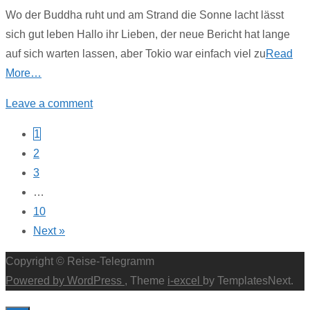
Wo der Buddha ruht und am Strand die Sonne lacht lässt
sich gut leben Hallo ihr Lieben, der neue Bericht hat lange
auf sich warten lassen, aber Tokio war einfach viel zu
Read
More…
Leave a comment
Posts
1
2
navigation
3
…
10
Next »
Copyright © Reise-Telegramm
Powered by WordPress
, Theme
i-excel
by TemplatesNext.