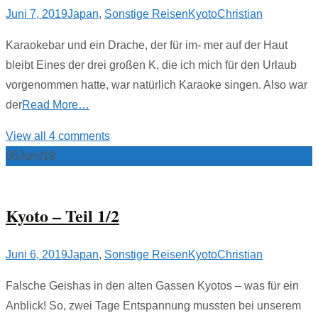
Juni 7, 2019
Japan
,
Sonstige Reisen
Kyoto
Christian
Karaokebar und ein Drache, der für im- mer auf der Haut
bleibt Eines der drei großen K, die ich mich für den Urlaub
vorgenommen hatte, war natürlich Karaoke singen. Also war
der
Read More…
View all 4 comments
06
Juni/19
Kyoto – Teil 1/2
Juni 6, 2019
Japan
,
Sonstige Reisen
Kyoto
Christian
Falsche Geishas in den alten Gassen Kyotos – was für ein
Anblick! So, zwei Tage Entspannung mussten bei unserem