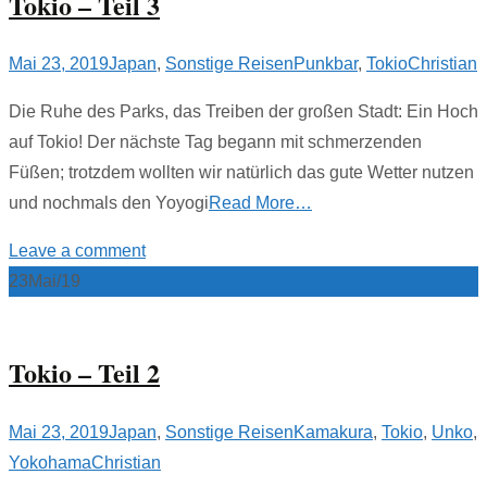
Tokio – Teil 3
Mai 23, 2019
Japan
,
Sonstige Reisen
Punkbar
,
Tokio
Christian
Die Ruhe des Parks, das Treiben der großen Stadt: Ein Hoch
auf Tokio! Der nächste Tag begann mit schmerzenden
Füßen; trotzdem wollten wir natürlich das gute Wetter nutzen
und nochmals den Yoyogi
Read More…
Leave a comment
23
Mai/19
Tokio – Teil 2
Mai 23, 2019
Japan
,
Sonstige Reisen
Kamakura
,
Tokio
,
Unko
,
Yokohama
Christian