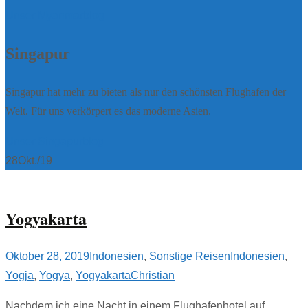
Unser Myanmarblog
Singapur
Singapur hat mehr zu bieten als nur den schönsten Flughafen der
Welt. Für uns verkörpert es das moderne Asien.
Unser Singapurblog
28
Okt./19
Yogyakarta
Oktober 28, 2019
Indonesien
,
Sonstige Reisen
Indonesien
,
Yogja
,
Yogya
,
Yogyakarta
Christian
Nachdem ich eine Nacht in einem Flughafenhotel auf