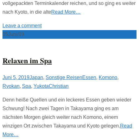
vollgepackten Terminkalender reichen, und so ging es weiter
nach Kyoto, in die alte
Read More…
Leave a comment
05
Juni/19
Relaxen im Spa
Juni 5, 2019
Japan
,
Sonstige Reisen
Essen
,
Komono
,
Ryokan
,
Spa
,
Yukota
Christian
Denn heiße Quellen und ein leckeres Essen geben wieder
Schwung! Nach zwei Tagen in Takayama ging es am
nächsten Morgen gleich weiter nach Komono, einem
winzigen Ort zwischen Takayama und Kyoto gelegen.
Read
More…