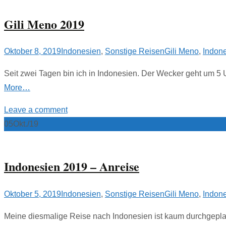
Gili Meno 2019
Oktober 8, 2019
Indonesien
,
Sonstige Reisen
Gili Meno
,
Indon
Seit zwei Tagen bin ich in Indonesien. Der Wecker geht um 5 
More…
Leave a comment
05
Okt./19
Indonesien 2019 – Anreise
Oktober 5, 2019
Indonesien
,
Sonstige Reisen
Gili Meno
,
Indon
Meine diesmalige Reise nach Indonesien ist kaum durchgeplant