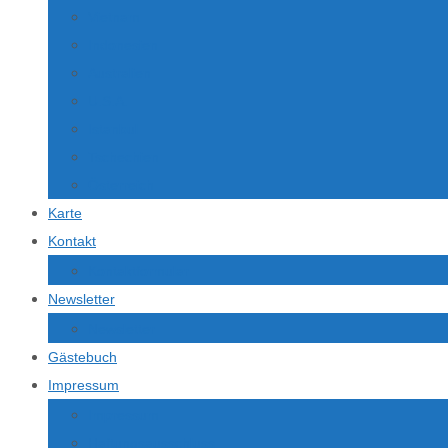
Vietnam
Indonesien
Australien
U.S.A.
Istanbul
Tschechien
Österreich
Karte
Kontakt
Kontaktformular
Newsletter
Newsletter
Gästebuch
Impressum
Impressum
Haftungsausschluss