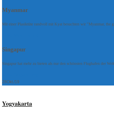
Myanmar
Mit einer Plasiktüte randvoll mit Kyat besuchten wir "Myanmar, the 
Unser Myanmarblog
Singapur
Singapur hat mehr zu bieten als nur den schönsten Flughafen der Welt
Unser Singapurblog
28
Okt./19
Yogyakarta