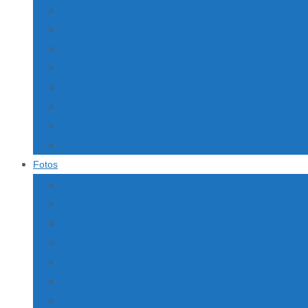
Indien
Thailand
Myanmar
Laos
Vietnam
Kambodscha
Australien
USA
Fotos
Japan
Indien
Singapur
Thailand
Myanmar
Laos
Kambodscha