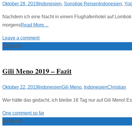
Oktober 28, 2019
Indonesien
,
Sonstige Reisen
Indonesien
,
Yog
Nachdem ich eine Nacht in einem Flughafenhotel auf Lombok v
morgens
Read More…
Leave a comment
22
Okt./19
Gili Meno 2019 – Fazit
Oktober 22, 2019
Indonesien
Gili Meno
,
Indonesien
Christian
Wer hätte das gedacht, ich bleibe 16 Tag nur auf Gili Meno! Es 
One comment so far
08
Okt./19