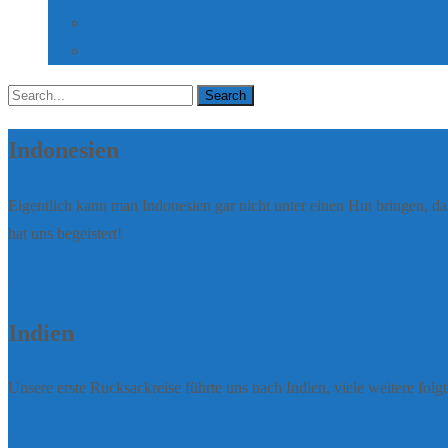
Datenschutzerklärung
Datenanfrage
Search
for:
Indonesien
Eigentlich kann man Indonesien gar nicht unter einen Hut bringen, da
hat uns begeistert!
Unser Indonesienblog
Indien
Unsere erste Rucksackreise führte uns nach Indien, viele weitere folgt
Unser Indienblog