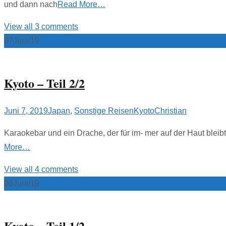
und dann nach
Read More…
View all 3 comments
07
Juni/19
Kyoto – Teil 2/2
Juni 7, 2019
Japan
,
Sonstige Reisen
Kyoto
Christian
Karaokebar und ein Drache, der für im- mer auf der Haut bleib
More…
View all 4 comments
06
Juni/19
Kyoto – Teil 1/2