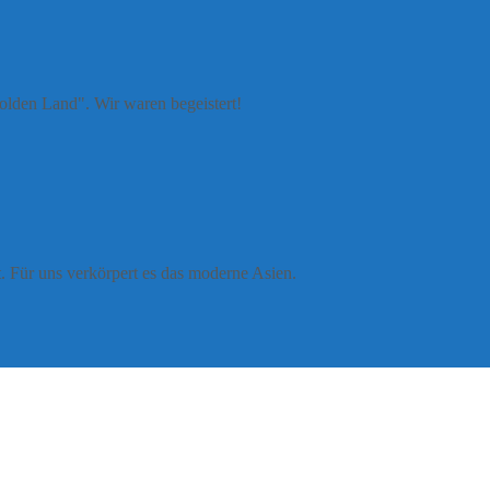
golden Land". Wir waren begeistert!
. Für uns verkörpert es das moderne Asien.