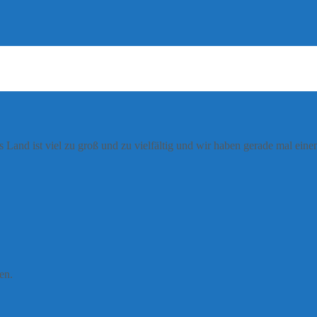
s Land ist viel zu groß und zu vielfältig und wir haben gerade mal ei
en.