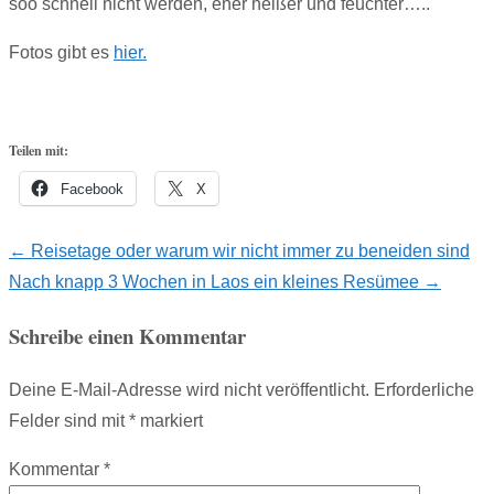
soo schnell nicht werden, eher heißer und feuchter…..
Fotos gibt es
hier.
Teilen mit:
Facebook
X
Post
←
Reisetage oder warum wir nicht immer zu beneiden sind
Nach knapp 3 Wochen in Laos ein kleines Resümee
→
navigation
Schreibe einen Kommentar
Deine E-Mail-Adresse wird nicht veröffentlicht.
Erforderliche
Felder sind mit
*
markiert
Kommentar
*