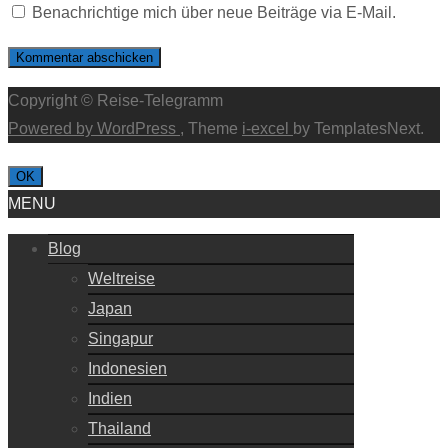
Benachrichtige mich über neue Beiträge via E-Mail.
Copyright © Reise-Telegramm
Powered by WordPress
, Theme
i-excel
by TemplatesNext.
OK
MENU
Blog
Weltreise
Japan
Singapur
Indonesien
Indien
Thailand