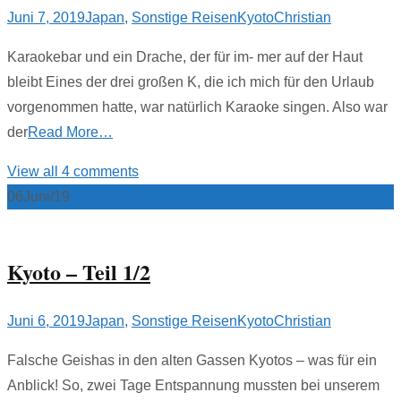
Juni 7, 2019
Japan
,
Sonstige Reisen
Kyoto
Christian
Karaokebar und ein Drache, der für im- mer auf der Haut
bleibt Eines der drei großen K, die ich mich für den Urlaub
vorgenommen hatte, war natürlich Karaoke singen. Also war
der
Read More…
View all 4 comments
06
Juni/19
Kyoto – Teil 1/2
Juni 6, 2019
Japan
,
Sonstige Reisen
Kyoto
Christian
Falsche Geishas in den alten Gassen Kyotos – was für ein
Anblick! So, zwei Tage Entspannung mussten bei unserem