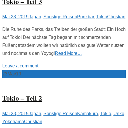
Tokio – Teil 3
Mai 23, 2019
Japan
,
Sonstige Reisen
Punkbar
,
Tokio
Christian
Die Ruhe des Parks, das Treiben der großen Stadt: Ein Hoch
auf Tokio! Der nächste Tag begann mit schmerzenden
Füßen; trotzdem wollten wir natürlich das gute Wetter nutzen
und nochmals den Yoyogi
Read More…
Leave a comment
23
Mai/19
Tokio – Teil 2
Mai 23, 2019
Japan
,
Sonstige Reisen
Kamakura
,
Tokio
,
Unko
,
Yokohama
Christian