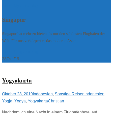
Unser Myanmarblog
Singapur
Singapur hat mehr zu bieten als nur den schönsten Flughafen der
Welt. Für uns verkörpert es das moderne Asien.
Unser Singapurblog
28
Okt./19
Yogyakarta
Oktober 28, 2019
Indonesien
,
Sonstige Reisen
Indonesien
,
Yogja
,
Yogya
,
Yogyakarta
Christian
Nachdem ich eine Nacht in einem Flughafenhotel auf