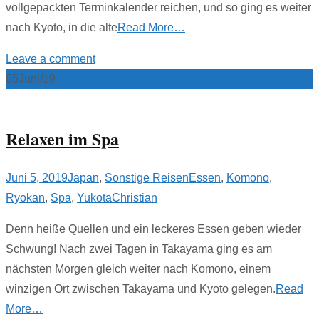
vollgepackten Terminkalender reichen, und so ging es weiter
nach Kyoto, in die alte
Read More…
Leave a comment
05
Juni/19
Relaxen im Spa
Juni 5, 2019
Japan
,
Sonstige Reisen
Essen
,
Komono
,
Ryokan
,
Spa
,
Yukota
Christian
Denn heiße Quellen und ein leckeres Essen geben wieder
Schwung! Nach zwei Tagen in Takayama ging es am
nächsten Morgen gleich weiter nach Komono, einem
winzigen Ort zwischen Takayama und Kyoto gelegen.
Read
More…