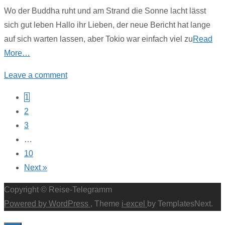
Wo der Buddha ruht und am Strand die Sonne lacht lässt
sich gut leben Hallo ihr Lieben, der neue Bericht hat lange
auf sich warten lassen, aber Tokio war einfach viel zu
Read
More…
Leave a comment
Posts
1
2
navigation
3
…
10
Next »
Copyright © Reise-Telegramm
Powered by WordPress
, Theme
i-excel
by TemplatesNext.