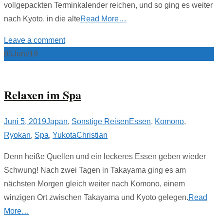
vollgepackten Terminkalender reichen, und so ging es weiter
nach Kyoto, in die alte
Read More…
Leave a comment
05
Juni/19
Relaxen im Spa
Juni 5, 2019
Japan
,
Sonstige Reisen
Essen
,
Komono
,
Ryokan
,
Spa
,
Yukota
Christian
Denn heiße Quellen und ein leckeres Essen geben wieder
Schwung! Nach zwei Tagen in Takayama ging es am
nächsten Morgen gleich weiter nach Komono, einem
winzigen Ort zwischen Takayama und Kyoto gelegen.
Read
More…