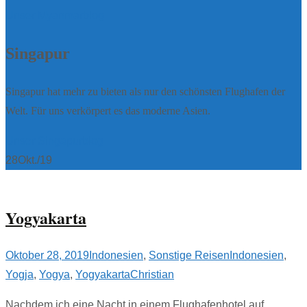
Unser Myanmarblog
Singapur
Singapur hat mehr zu bieten als nur den schönsten Flughafen der
Welt. Für uns verkörpert es das moderne Asien.
Unser Singapurblog
28
Okt./19
Yogyakarta
Oktober 28, 2019
Indonesien
,
Sonstige Reisen
Indonesien
,
Yogja
,
Yogya
,
Yogyakarta
Christian
Nachdem ich eine Nacht in einem Flughafenhotel auf