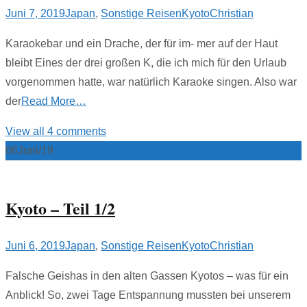
Juni 7, 2019
Japan
,
Sonstige Reisen
Kyoto
Christian
Karaokebar und ein Drache, der für im- mer auf der Haut
bleibt Eines der drei großen K, die ich mich für den Urlaub
vorgenommen hatte, war natürlich Karaoke singen. Also war
der
Read More…
View all 4 comments
06
Juni/19
Kyoto – Teil 1/2
Juni 6, 2019
Japan
,
Sonstige Reisen
Kyoto
Christian
Falsche Geishas in den alten Gassen Kyotos – was für ein
Anblick! So, zwei Tage Entspannung mussten bei unserem