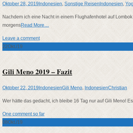
Oktober 28, 2019
Indonesien
,
Sonstige Reisen
Indonesien
,
Yog
Nachdem ich eine Nacht in einem Flughafenhotel auf Lombok v
morgens
Read More…
Leave a comment
22
Okt./19
Gili Meno 2019 – Fazit
Oktober 22, 2019
Indonesien
Gili Meno
,
Indonesien
Christian
Wer hätte das gedacht, ich bleibe 16 Tag nur auf Gili Meno! Es 
One comment so far
08
Okt./19