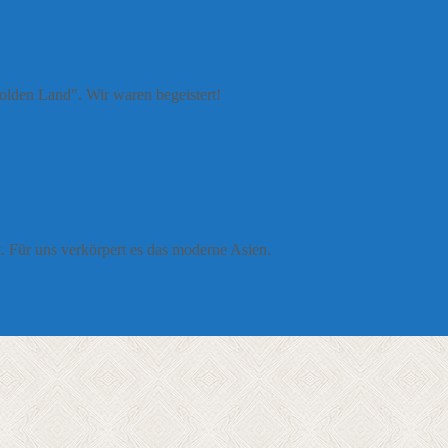
golden Land". Wir waren begeistert!
. Für uns verkörpert es das moderne Asien.