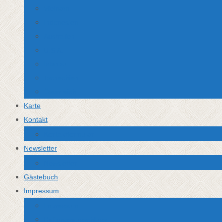
Vietnam
Indonesien
Australien
U.S.A.
Istanbul
Tschechien
Österreich
Karte
Kontakt
Kontaktformular
Newsletter
Newsletter
Gästebuch
Impressum
Impressum
Haftungsausschluss