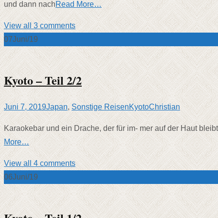
und dann nach
Read More…
View all 3 comments
07
Juni/19
Kyoto – Teil 2/2
Juni 7, 2019
Japan
,
Sonstige Reisen
Kyoto
Christian
Karaokebar und ein Drache, der für im- mer auf der Haut bleib
More…
View all 4 comments
06
Juni/19
Kyoto – Teil 1/2