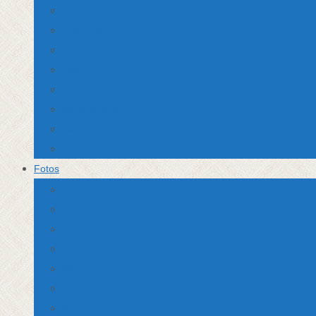
Indien
Thailand
Myanmar
Laos
Vietnam
Kambodscha
Australien
USA
Fotos
Japan
Indien
Singapur
Thailand
Myanmar
Laos
Kambodscha