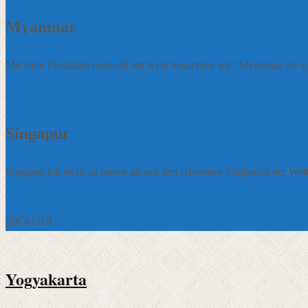
Myanmar
Mit einer Plasiktüte randvoll mit Kyat besuchten wir "Myanmar, the 
Unser Myanmarblog
Singapur
Singapur hat mehr zu bieten als nur den schönsten Flughafen der Welt
Unser Singapurblog
28
Okt./19
Yogyakarta