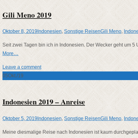
Gili Meno 2019
Oktober 8, 2019
Indonesien
,
Sonstige Reisen
Gili Meno
,
Indon
Seit zwei Tagen bin ich in Indonesien. Der Wecker geht um 5 
More…
Leave a comment
05
Okt./19
Indonesien 2019 – Anreise
Oktober 5, 2019
Indonesien
,
Sonstige Reisen
Gili Meno
,
Indon
Meine diesmalige Reise nach Indonesien ist kaum durchgeplant