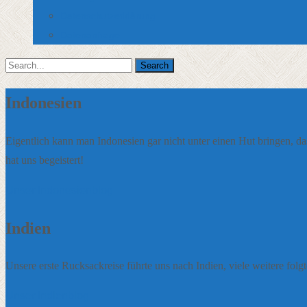
Datenschutzerklärung
Datenanfrage
Search
for:
Indonesien
Eigentlich kann man Indonesien gar nicht unter einen Hut bringen, da
hat uns begeistert!
Unser Indonesienblog
Indien
Unsere erste Rucksackreise führte uns nach Indien, viele weitere folgt
Unser Indienblog