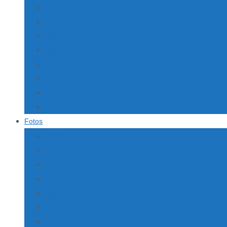
Indien
Thailand
Myanmar
Laos
Vietnam
Kambodscha
Australien
USA
Fotos
Japan
Indien
Singapur
Thailand
Myanmar
Laos
Kambodscha