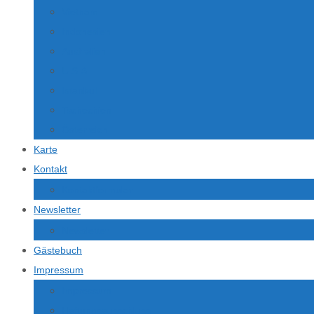
Vietnam
Indonesien
Australien
U.S.A.
Istanbul
Tschechien
Österreich
Karte
Kontakt
Kontaktformular
Newsletter
Newsletter
Gästebuch
Impressum
Impressum
Haftungsausschluss