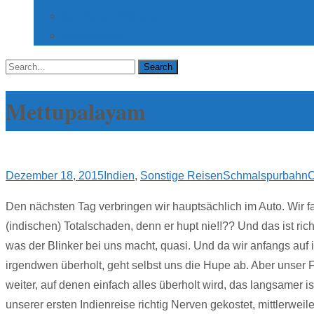
Datenschutzerklärung
Datenanfrage
Search
for:
Mettupalayam
Dezember 18, 2015
Indien
,
Sonstige Reisen
Schmalspurbahn
C
Den nächsten Tag verbringen wir hauptsächlich im Auto. Wir f
(indischen) Totalschaden, denn er hupt nie!!?? Und das ist ri
was der Blinker bei uns macht, quasi. Und da wir anfangs au
irgendwen überholt, geht selbst uns die Hupe ab. Aber unser 
weiter, auf denen einfach alles überholt wird, das langsame
unserer ersten Indienreise richtig Nerven gekostet, mittlerwei