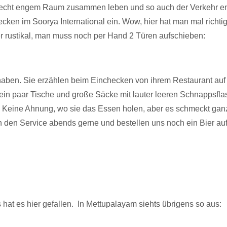
auf recht engem Raum zusammen leben und so auch der Verkehr 
n im Soorya International ein. Wow, hier hat man mal richtig 
her rustikal, man muss noch per Hand 2 Türen aufschieben:
or haben. Sie erzählen beim Einchecken von ihrem Restaurant au
 ein paar Tische und große Säcke mit lauter leeren Schnappsflas
 Keine Ahnung, wo sie das Essen holen, aber es schmeckt ganz g
en Service abends gerne und bestellen uns noch ein Bier aufs Z
s hat es hier gefallen. In Mettupalayam siehts übrigens so aus: