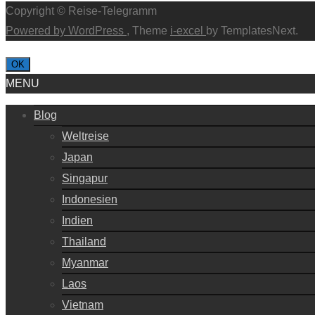
Copyright © Reise-Telegramm
Powered by WordPress
, Theme
i-excel
by TemplatesNext.
OK
MENU
Blog
Weltreise
Japan
Singapur
Indonesien
Indien
Thailand
Myanmar
Laos
Vietnam