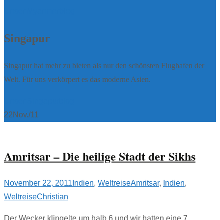
Unser Myanmarblog
Singapur
Singapur hat mehr zu bieten als nur den schönsten Flughafen der
Welt. Für uns verkörpert es das moderne Asien.
Unser Singapurblog
22
Nov./11
Amritsar – Die heilige Stadt der Sikhs
November 22, 2011
Indien
,
Weltreise
Amritsar
,
Indien
,
Weltreise
Christian
Der Wecker klingelte um halb 6 und wir hatten eine 7