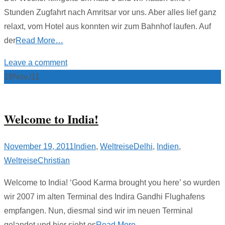
Stunden Zugfahrt nach Amritsar vor uns. Aber alles lief ganz
relaxt, vom Hotel aus konnten wir zum Bahnhof laufen. Auf
der
Read More…
Leave a comment
19
Nov./11
Welcome to India!
November 19, 2011
Indien
,
Weltreise
Delhi
,
Indien
,
Weltreise
Christian
Welcome to India! ‘Good Karma brought you here’ so wurden
wir 2007 im alten Terminal des Indira Gandhi Flughafens
empfangen. Nun, diesmal sind wir im neuen Terminal
gelandet und hier sieht es
Read More…