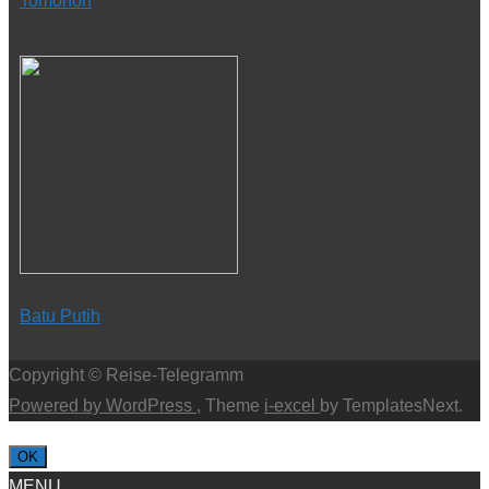
Tomohon
Batu Putih
Copyright © Reise-Telegramm
Powered by WordPress
, Theme
i-excel
by TemplatesNext.
OK
MENU