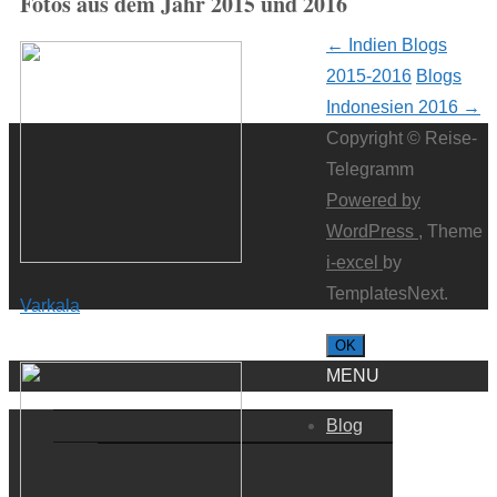
Fotos aus dem Jahr 2015 und 2016
Post
←
Indien Blogs
2015-2016
Blogs
navigation
Indonesien 2016
→
Copyright © Reise-
Telegramm
Powered by
WordPress
, Theme
i-excel
by
TemplatesNext.
Varkala
OK
MENU
Blog