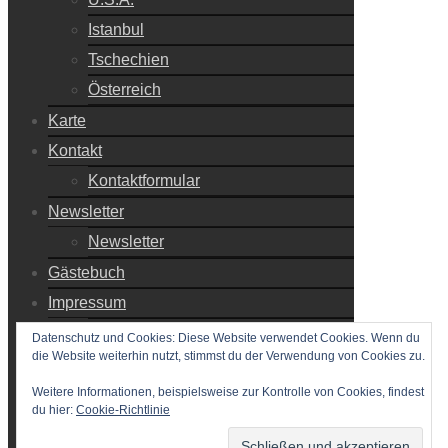
Istanbul
Tschechien
Österreich
Karte
Kontakt
Kontaktformular
Newsletter
Newsletter
Gästebuch
Impressum
Impressum
Datenschutz und Cookies: Diese Website verwendet Cookies. Wenn du
die Website weiterhin nutzt, stimmst du der Verwendung von Cookies zu.
Haftungsausschluss
Datenschutzerklärung
Weitere Informationen, beispielsweise zur Kontrolle von Cookies, findest
du hier:
Cookie-Richtlinie
Datenanfrage