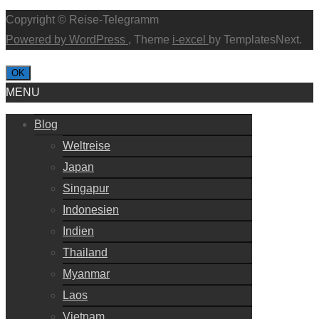
Copyright © Reise-Telegramm
Powered by WordPress
, Theme
i-excel
by TemplatesNext.
OK
MENU
Blog
Weltreise
Japan
Singapur
Indonesien
Indien
Thailand
Myanmar
Laos
Vietnam