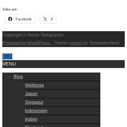
Teilen mit:
Facebook
X
Copyright © Reise-Telegramm
Powered by WordPress
, Theme
i-excel
by TemplatesNext.
OK
MENU
Blog
Weltreise
Japan
Singapur
Indonesien
Indien