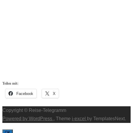
Teilen mit:
Facebook
X
Copyright © Reise-Telegramm
Powered by WordPress
, Theme
i-excel
by TemplatesNext.
OK