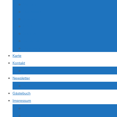
Vietnam
Indonesien
Australien
U.S.A.
Istanbul
Tschechien
Österreich
Karte
Kontakt
Kontaktformular
Newsletter
Newsletter
Gästebuch
Impressum
Impressum
Haftungsausschluss