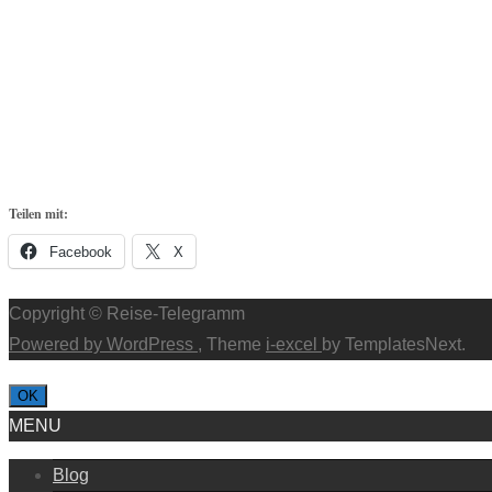
Teilen mit:
Facebook
X
Copyright © Reise-Telegramm
Powered by WordPress
, Theme
i-excel
by TemplatesNext.
OK
MENU
Blog