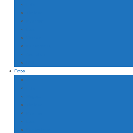
Indien
Thailand
Myanmar
Laos
Vietnam
Kambodscha
Australien
USA
Fotos
Japan
Indien
Singapur
Thailand
Myanmar
Laos
Kambodscha