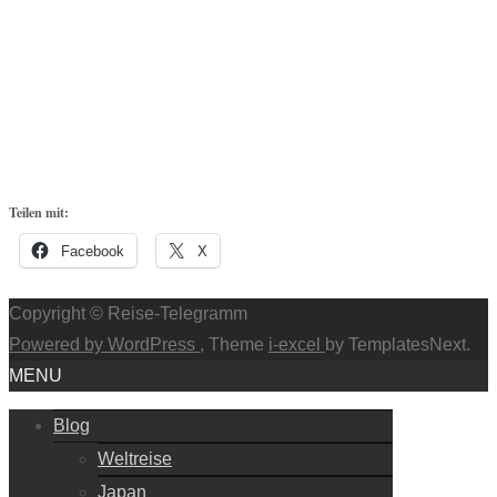
Teilen mit:
Facebook
X
Copyright © Reise-Telegramm
Powered by WordPress
, Theme
i-excel
by TemplatesNext.
MENU
Blog
Weltreise
Japan